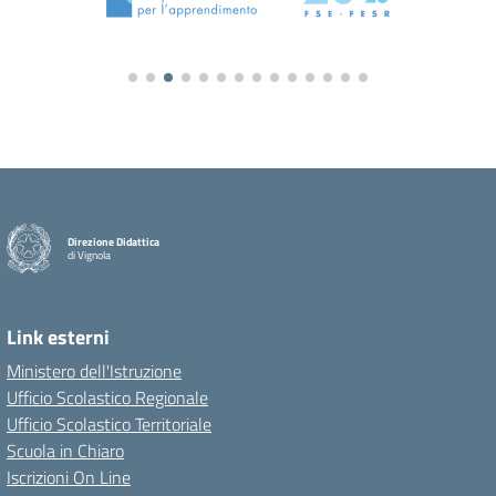
o PON 2014-2020
Direzione Didattica
di Vignola
Link esterni
Ministero dell'Istruzione
Ufficio Scolastico Regionale
Ufficio Scolastico Territoriale
Scuola in Chiaro
Iscrizioni On Line