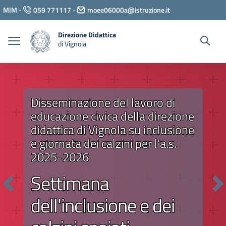
Vai ai contenuti
MIM
-
059 771117
-
moee06000a@istruzione.it
Vai al menu di navigazione
Vai al footer
Direzione Didattica
di Vignola
one del lavoro di
ivica della direzione
Calendar
 Vignola su inclusione
a.s. 20
i calzini per l'a.s.
ana
Vai al contenuto
Previous
Ne
lusione e dei