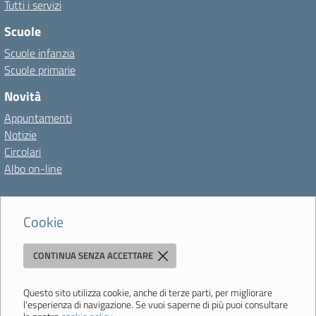
Tutti i servizi
Scuole
Scuole infanzia
Scuole primarie
Novità
Appuntamenti
Notizie
Circolari
Albo on-line
Amministrazione Trasparente
Albo on-line
Privacy Policy
Cookie
Meccanismo di feedback
Dichiarazioni di accessibilità
Preferenze cookie
CONTINUA SENZA ACCETTARE
Questo sito utilizza cookie, anche di terze parti, per migliorare
Direzione Didattica di Vignola
l'esperienza di navigazione. Se vuoi saperne di più puoi consultare
"Tutti diversamente uguali, tutti ugualmente diversi"