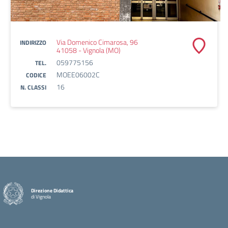
Via Domenico Cimarosa, 96
INDIRIZZO
41058 - Vignola (MO)
059775156
TEL.
MOEE06002C
CODICE
16
N. CLASSI
Direzione Didattica
di Vignola