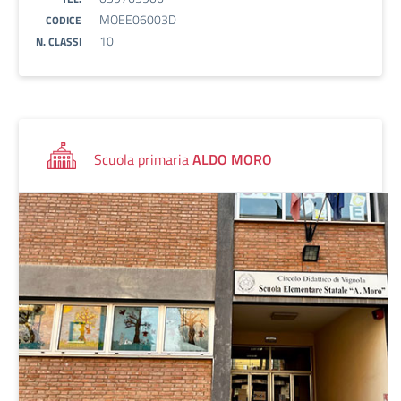
MOEE06003D
CODICE
10
N. CLASSI
Scuola primaria
ALDO MORO