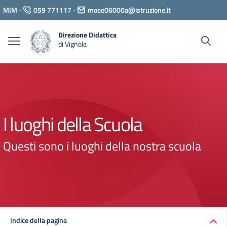
Vai ai contenuti
MIM
-
059 771117
-
moee06000a@istruzione.it
Vai al menu di navigazione
Vai al footer
Direzione Didattica
di Vignola
I luoghi della Scuola
Questi sono i luoghi della nostra scuola
Indice della pagina