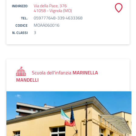
Via della Pace, 376
INDIRIZZO
41058 - Vignola (MO)
059777648-339 4633368
TEL.
MOAA060016
CODICE
3
N. CLASSI
Scuola dell'infanzia
MARINELLA
MANDELLI