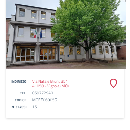
Via Natale Bruni, 351
INDIRIZZO
41058 - Vignola (MO)
059772940
TEL.
MOEE06005G
CODICE
15
N. CLASSI