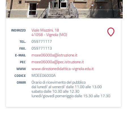
Viale Mazzini, 18
INDIRIZZO
41058 - Vignola (MO)
059771117
TEL.
059771113
FAX.
moee06000a@istruzione.it
E-MAIL
moee06000a@pec.istruzione.it
PEC
www.direzionedidattica-vignola.edu.it
WWW
MOEE06000A
CODICE
Orario di ricevimento del pubblico
ORARI
dal lunedi' al venerdi' dalle 11.00 alle 13.00
sabato dalle 10.30 alle 12.30
lunedì/giovedì pomeriggio dalle 15.30 alle 17.30