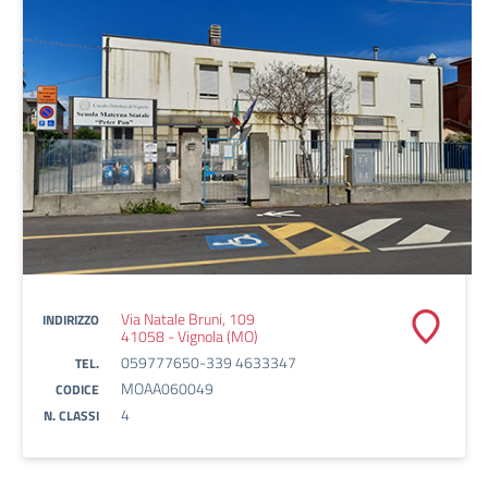
Via Natale Bruni, 109
INDIRIZZO
41058 - Vignola (MO)
059777650-339 4633347
TEL.
MOAA060049
CODICE
4
N. CLASSI