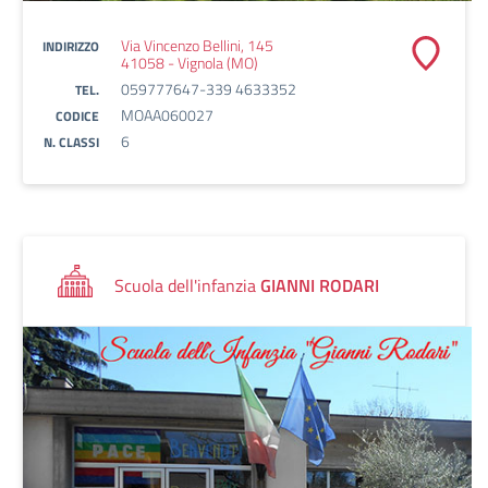
Via Vincenzo Bellini, 145
INDIRIZZO
41058 - Vignola (MO)
059777647-339 4633352
TEL.
MOAA060027
CODICE
6
N. CLASSI
Scuola dell'infanzia
GIANNI RODARI