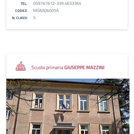
059767612-339 4633364
TEL.
MOAA06005A
CODICE
5
N. CLASSI
Scuola primaria
GIUSEPPE MAZZINI