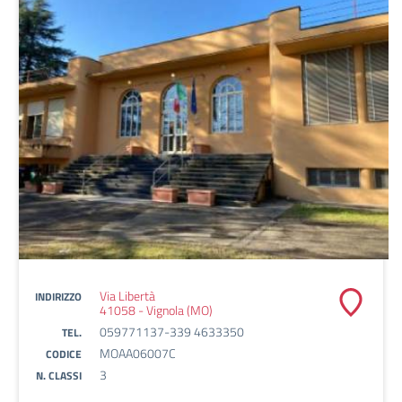
Via Libertà
INDIRIZZO
41058 - Vignola (MO)
059771137-339 4633350
TEL.
MOAA06007C
CODICE
3
N. CLASSI