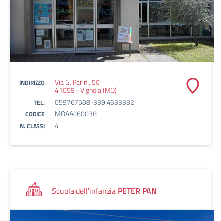
Via G. Parini, 50
INDIRIZZO
41058 - Vignola (MO)
059767508-339 4633332
TEL.
MOAA060038
CODICE
4
N. CLASSI
Scuola dell'infanzia
PETER PAN