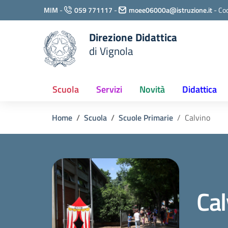
Vai ai contenuti
MIM
-
059 771117
-
moee06000a@istruzione.it
-
Cod
Vai al menu di navigazione
Vai al footer
Direzione Didattica
di Vignola
Scuola
Servizi
Novità
Didattica
Home
Scuola
Scuole Primarie
Calvino
Cal