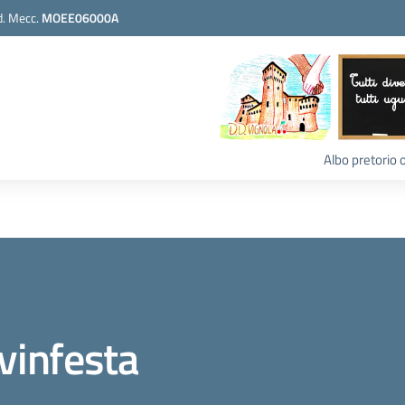
. Mecc.
MOEE06000A
Albo pretorio 
vinfesta