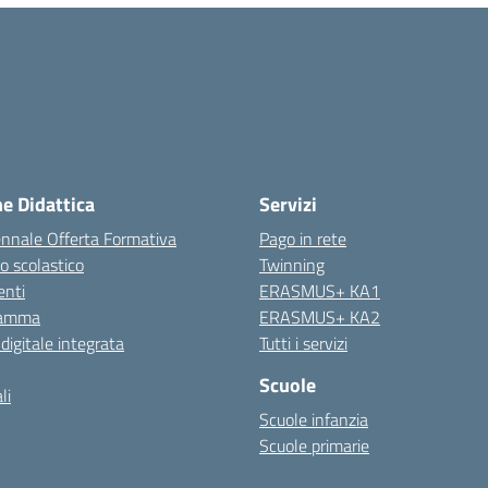
ne Didattica
Servizi
ennale Offerta Formativa
Pago in rete
o scolastico
Twinning
nti
ERASMUS+ KA1
ramma
ERASMUS+ KA2
 digitale integrata
Tutti i servizi
Scuole
li
Scuole infanzia
Scuole primarie