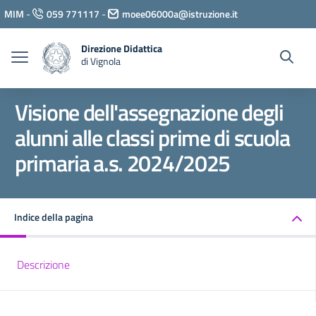
Vai ai contenuti
MIM
-
059 771117
-
moee06000a@istruzione.it
Vai al menu di navigazione
Vai al footer
Direzione Didattica
di Vignola
Visione dell'assegnazione degli
alunni alle classi prime di scuola
primaria a.s. 2024/2025
Indice della pagina
Descrizione