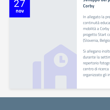
27
Corby
nov
In allegato la pr
continuità educa
mobilità a Corby
progetto Start co
(Slovenia, Belgio,
Si allegano inolt
durante la setti
repertorio fotogr
centro di ricerc
organizzato gli i