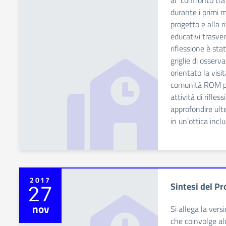
al confronto tra 
durante i primi 
progetto e alla r
educativi trasvers
riflessione è st
griglie di osser
orientato la visit
comunità ROM pres
attività di rifles
approfondire ulte
in un’ottica inclu
2017
Sintesi del P
27
nov
Si allega la vers
che coinvolge al