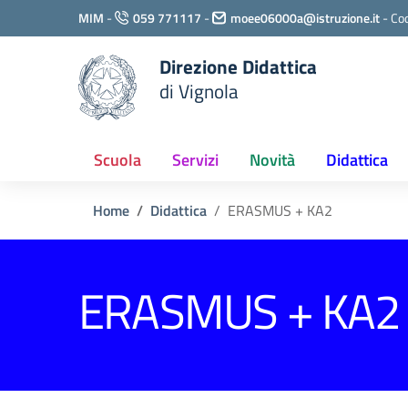
Vai ai contenuti
MIM
-
059 771117
-
moee06000a@istruzione.it
-
Cod
Vai al menu di navigazione
Vai al footer
Direzione Didattica
di Vignola
Scuola
Servizi
Novità
Didattica
Home
Didattica
ERASMUS + KA2
ERASMUS + KA2