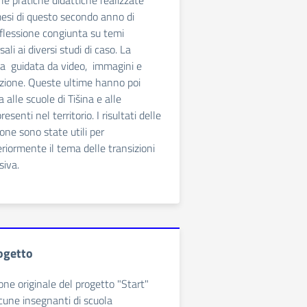
le pratiche didattiche realizzate
mesi di questo secondo anno di
iflessione congiunta su temi
ali ai diversi studi di caso. La
ata guidata da video, immagini e
vazione. Queste ultime hanno poi
a alle scuole di Tišina e alle
enti nel territorio. I risultati delle
sione sono state utili per
riormente il tema delle transizioni
siva.
rogetto
ione originale del progetto "Start"
cune insegnanti di scuola