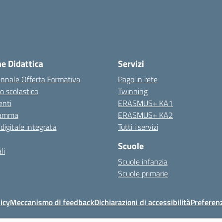
ne Didattica
Servizi
ennale Offerta Formativa
Pago in rete
o scolastico
Twinning
nti
ERASMUS+ KA1
ramma
ERASMUS+ KA2
 digitale integrata
Tutti i servizi
Scuole
li
Scuole infanzia
Scuole primarie
icy
Meccanismo di feedback
Dichiarazioni di accessibilità
Preferen