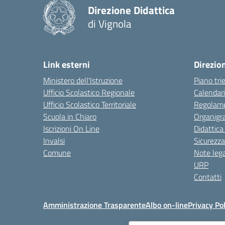
Direzione Didattica
di Vignola
Link esterni
Direzio
Ministero dell'Istruzione
Piano tri
Ufficio Scolastico Regionale
Calendari
Ufficio Scolastico Territoriale
Regolame
Scuola in Chiaro
Organig
Iscrizioni On Line
Didattica
Invalsi
Sicurezza
Comune
Note lega
URP
Contatti
Amministrazione Trasparente
Albo on-line
Privacy Pol