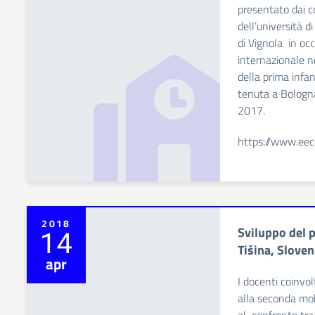
presentato dai c
dell’università d
di Vignola in oc
internazionale n
della prima infa
tenuta a Bologna
2017.
https://www.eec
2018
Sviluppo del p
14
Tišina, Sloven
apr
I docenti coinvo
alla seconda mobi