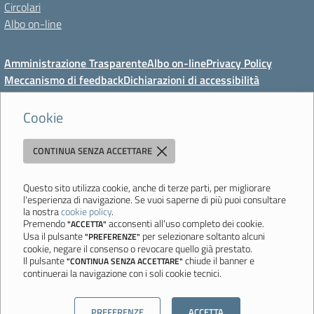
Circolari
Albo on-line
Amministrazione Trasparente
Albo on-line
Privacy Policy
Meccanismo di feedback
Dichiarazioni di accessibilità
Preferenze cookie
Cookie
CONTINUA SENZA ACCETTARE
Direzione Didattica di Vignola
"Tutti diversamente uguali, tutti ugualmente diversi"
Viale Mazzini, 18 - 41058 Vignola (MO) - Tel. 059 771117 - Fax 059
Questo sito utilizza cookie, anche di terze parti, per migliorare
l'esperienza di navigazione. Se vuoi saperne di più puoi consultare
771113 - Email:
moee06000a@istruzione.it
- PEC:
la nostra
cookie policy
.
moee06000a@pec.istruzione.it
- C.F. 80010950360
Premendo
acconsenti all'uso completo dei cookie.
"ACCETTA"
Usa il pulsante
per selezionare soltanto alcuni
"PREFERENZE"
Ultimo aggiornamento: Mercoledì, 5 Agosto 2026 ore 08:44
cookie, negare il consenso o revocare quello già prestato.
Il pulsante
chiude il banner e
"CONTINUA SENZA ACCETTARE"
continuerai la navigazione con i soli cookie tecnici.
Sito realizzato da
Aitec.it
PREFERENZE
ACCETTA