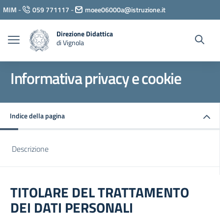
Vai ai contenuti
MIM
-
059 771117
-
moee06000a@istruzione.it
Vai al menu di navigazione
Vai al footer
Direzione Didattica
di Vignola
Informativa privacy e cookie
Indice della pagina
Descrizione
TITOLARE DEL TRATTAMENTO
DEI DATI PERSONALI