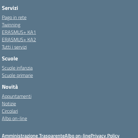
Servizi
Pago in rete
Twinning
ERASMUS+ KA1
ERASMUS+ KA2
Tutti i servizi
Scuole
Scuole infanzia
Scuole primarie
Novità
Appuntamenti
Notizie
Circolari
Albo on-line
Amministrazione Trasparente
Albo on-line
Privacy Policy