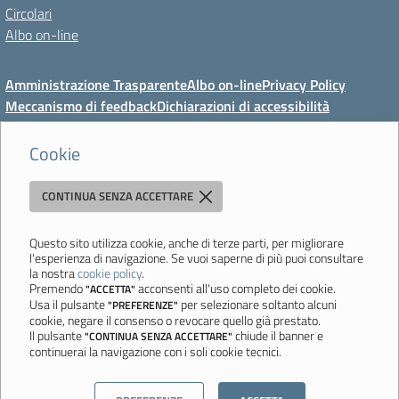
Circolari
Albo on-line
Amministrazione Trasparente
Albo on-line
Privacy Policy
Meccanismo di feedback
Dichiarazioni di accessibilità
Preferenze cookie
Cookie
CONTINUA SENZA ACCETTARE
Direzione Didattica di Vignola
"Tutti diversamente uguali, tutti ugualmente diversi"
Viale Mazzini, 18 - 41058 Vignola (MO) - Tel. 059 771117 - Fax 059
Questo sito utilizza cookie, anche di terze parti, per migliorare
l'esperienza di navigazione. Se vuoi saperne di più puoi consultare
771113 - Email:
moee06000a@istruzione.it
- PEC:
la nostra
cookie policy
.
moee06000a@pec.istruzione.it
- C.F. 80010950360
Premendo
acconsenti all'uso completo dei cookie.
"ACCETTA"
Usa il pulsante
per selezionare soltanto alcuni
"PREFERENZE"
Ultimo aggiornamento: Mercoledì, 5 Agosto 2026 ore 08:44
cookie, negare il consenso o revocare quello già prestato.
Il pulsante
chiude il banner e
"CONTINUA SENZA ACCETTARE"
continuerai la navigazione con i soli cookie tecnici.
Sito realizzato da
Aitec.it