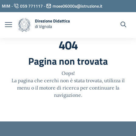
Vai ai contenuti
MIM
-
059 771117
-
moee06000a@istruzione.it
Vai al menu di navigazione
Vai al footer
Direzione Didattica
di Vignola
404
Pagina non trovata
Oops!
La pagina che cerchi non è stata trovata, utilizza il
menu o il motore di ricerca per continuare la
navigazione.