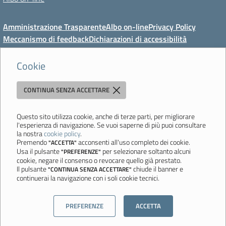
Amministrazione Trasparente
Albo on-line
Privacy Policy
Meccanismo di feedback
Dichiarazioni di accessibilità
Preferenze cookie
Cookie
CONTINUA SENZA ACCETTARE
Direzione Didattica di Vignola
"Tutti diversamente uguali, tutti ugualmente diversi"
Viale Mazzini, 18 - 41058 Vignola (MO) - Tel. 059 771117 - Fax 059
Questo sito utilizza cookie, anche di terze parti, per migliorare
l'esperienza di navigazione. Se vuoi saperne di più puoi consultare
771113 - Email:
moee06000a@istruzione.it
- PEC:
la nostra
cookie policy
.
moee06000a@pec.istruzione.it
- C.F. 80010950360
Premendo
acconsenti all'uso completo dei cookie.
"ACCETTA"
Usa il pulsante
per selezionare soltanto alcuni
"PREFERENZE"
Ultimo aggiornamento: Mercoledì, 5 Agosto 2026 ore 08:44
cookie, negare il consenso o revocare quello già prestato.
Il pulsante
chiude il banner e
"CONTINUA SENZA ACCETTARE"
continuerai la navigazione con i soli cookie tecnici.
Sito realizzato da
Aitec.it
PREFERENZE
ACCETTA