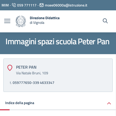
Vai ai contenuti
MIM
-
059 771117
-
moee06000a@istruzione.it
Vai al menu di navigazione
Vai al footer
Direzione Didattica
di Vignola
Immagini spazi scuola Peter Pan
PETER PAN
Via Natale Bruni, 109
t.
059777650-339 4633347
Indice della pagina