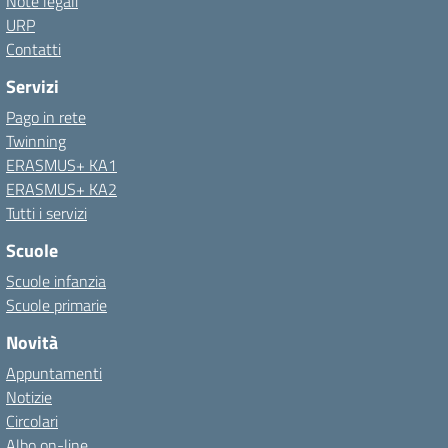
Note legali
URP
Contatti
Servizi
Pago in rete
Twinning
ERASMUS+ KA1
ERASMUS+ KA2
Tutti i servizi
Scuole
Scuole infanzia
Scuole primarie
Novità
Appuntamenti
Notizie
Circolari
Albo on-line