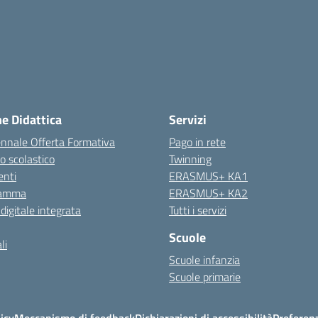
ne Didattica
Servizi
ennale Offerta Formativa
Pago in rete
o scolastico
Twinning
nti
ERASMUS+ KA1
ramma
ERASMUS+ KA2
 digitale integrata
Tutti i servizi
Scuole
li
Scuole infanzia
Scuole primarie