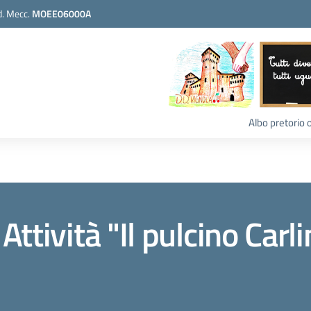
. Mecc.
MOEE06000A
Albo pretorio 
ttività "Il pulcino Car