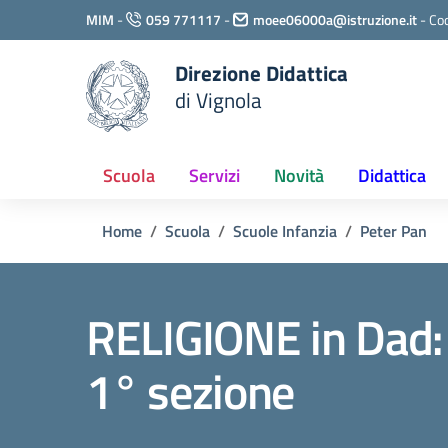
Vai ai contenuti
MIM
-
059 771117
-
moee06000a@istruzione.it
-
Cod
Vai al menu di navigazione
Vai al footer
Direzione Didattica
di Vignola
Scuola
Servizi
Novità
Didattica
Home
Scuola
Scuole Infanzia
Peter Pan
RELIGIONE in Dad: A
1° sezione