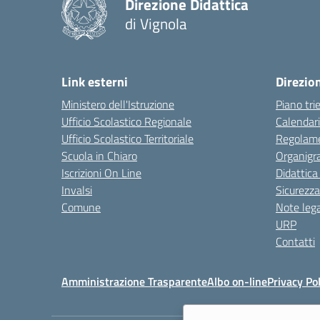
Direzione Didattica
di Vignola
Link esterni
Direzio
Ministero dell'Istruzione
Piano tri
Ufficio Scolastico Regionale
Calendari
Ufficio Scolastico Territoriale
Regolame
Scuola in Chiaro
Organig
Iscrizioni On Line
Didattica
Invalsi
Sicurezza
Comune
Note lega
URP
Contatti
Amministrazione Trasparente
Albo on-line
Privacy Pol