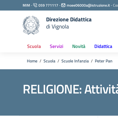
Vai ai contenuti
MIM
-
059 771117
-
moee06000a@istruzione.it
-
Cod
Vai al menu di navigazione
Vai al footer
Direzione Didattica
di Vignola
Scuola
Servizi
Novità
Didattica
Home
Scuola
Scuole Infanzia
Peter Pan
RELIGIONE: Attivit