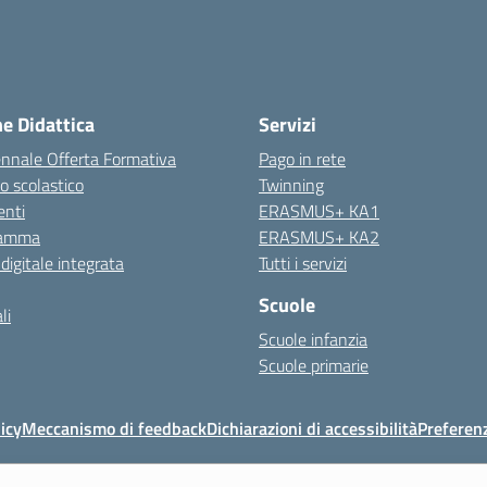
ne Didattica
Servizi
ennale Offerta Formativa
Pago in rete
o scolastico
Twinning
nti
ERASMUS+ KA1
ramma
ERASMUS+ KA2
 digitale integrata
Tutti i servizi
Scuole
li
Scuole infanzia
Scuole primarie
icy
Meccanismo di feedback
Dichiarazioni di accessibilità
Preferen