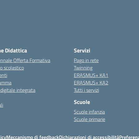
ne Didattica
Servizi
ennale Offerta Formativa
Pago in rete
o scolastico
Twinning
nti
ERASMUS+ KA1
ramma
ERASMUS+ KA2
 digitale integrata
Tutti i servizi
Scuole
li
Scuole infanzia
Scuole primarie
icy
Meccanismo di feedback
Dichiarazioni di accessibilità
Preferen