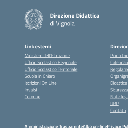
Direzione Didattica
di Vignola
Link esterni
Direzio
Ministero dell'Istruzione
Piano tri
Ufficio Scolastico Regionale
Calendari
Ufficio Scolastico Territoriale
Regolame
Scuola in Chiaro
Organig
Iscrizioni On Line
Didattica
Invalsi
Sicurezza
Comune
Note lega
URP
Contatti
Amministrazione Trasparente
Albo on-line
Privacy Pol