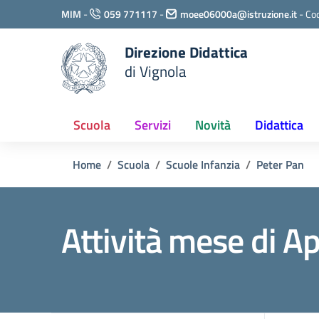
Vai ai contenuti
MIM
-
059 771117
-
moee06000a@istruzione.it
-
Cod
Vai al menu di navigazione
Vai al footer
Direzione Didattica
di Vignola
Scuola
Servizi
Novità
Didattica
Home
Scuola
Scuole Infanzia
Peter Pan
Attività mese di Ap