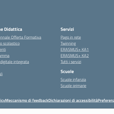
ne Didattica
Servizi
ennale Offerta Formativa
Pago in rete
o scolastico
Twinning
nti
ERASMUS+ KA1
ramma
ERASMUS+ KA2
 digitale integrata
Tutti i servizi
Scuole
li
Scuole infanzia
Scuole primarie
icy
Meccanismo di feedback
Dichiarazioni di accessibilità
Preferen