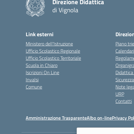
Direzione Didattica
di Vignola
Link esterni
Direzio
Ministero dell'Istruzione
Piano tri
Ufficio Scolastico Regionale
Calendari
Ufficio Scolastico Territoriale
Regolame
Scuola in Chiaro
Organig
Iscrizioni On Line
Didattica
Invalsi
Sicurezza
Comune
Note lega
URP
Contatti
Amministrazione Trasparente
Albo on-line
Privacy Pol