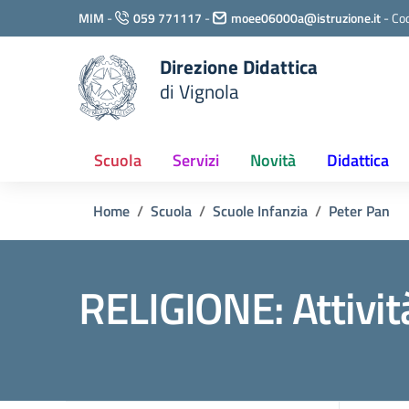
Vai ai contenuti
MIM
-
059 771117
-
moee06000a@istruzione.it
-
Cod
Vai al menu di navigazione
Vai al footer
Direzione Didattica
di Vignola
Scuola
Servizi
Novità
Didattica
Home
Scuola
Scuole Infanzia
Peter Pan
RELIGIONE: Attivit