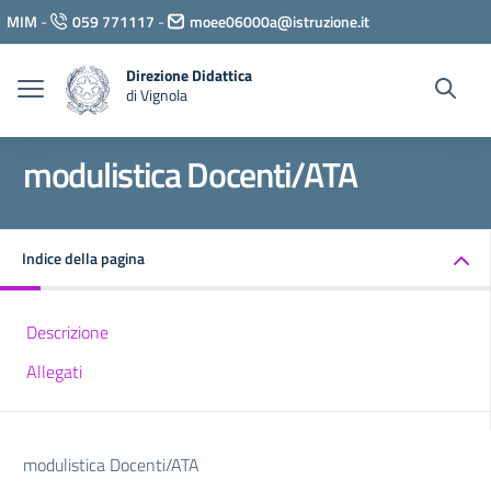
Vai ai contenuti
MIM
-
059 771117
-
moee06000a@istruzione.it
Vai al menu di navigazione
Vai al footer
Direzione Didattica
di Vignola
modulistica Docenti/ATA
Indice della pagina
Descrizione
Allegati
modulistica Docenti/ATA