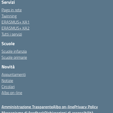
Servizi
Pago in rete
Twinning
ERASMUS+ KA1
ERASMUS+ KA2
Tutti i servizi
Scuole
Scuole infanzia
Scuole primarie
Novità
Appuntamenti
Notizie
Circolari
Albo on-line
Amministrazione Trasparente
Albo on-line
Privacy Policy
Meccanismo di feedback
Dichiarazioni di accessibilità