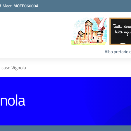
. Mecc.
MOEE06000A
Albo pretorio 
i caso Vignola
gnola