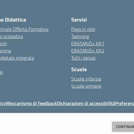
ne Didattica
Servizi
ennale Offerta Formativa
Pago in rete
o scolastico
Twinning
nti
ERASMUS+ KA1
ramma
ERASMUS+ KA2
 digitale integrata
Tutti i servizi
Scuole
li
Scuole infanzia
Scuole primarie
icy
Meccanismo di feedback
Dichiarazioni di accessibilità
Preferen
Direzione Didattica di Vignola
CONTINUA
"Tutti diversamente uguali, tutti ugualmente diversi"