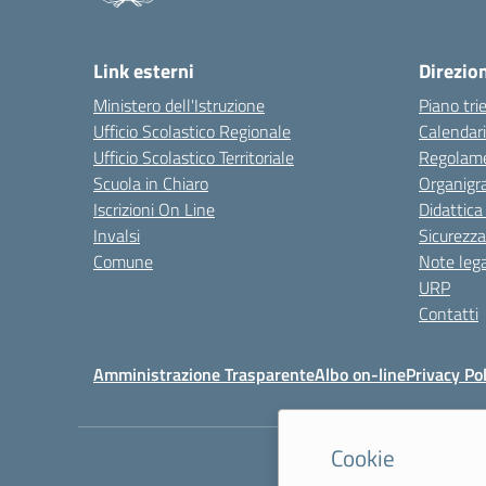
Link esterni
Direzio
Ministero dell'Istruzione
Piano tri
Ufficio Scolastico Regionale
Calendari
Ufficio Scolastico Territoriale
Regolame
Scuola in Chiaro
Organig
Iscrizioni On Line
Didattica
Invalsi
Sicurezza
Comune
Note lega
URP
Contatti
Amministrazione Trasparente
Albo on-line
Privacy Pol
Cookie