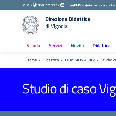
Vai ai contenuti
MIM
-
059 771117
-
moee06000a@istruzione.it
-
Cod
Vai al menu di navigazione
Vai al footer
Direzione Didattica
di Vignola
Scuola
Servizi
Novità
Didattica
Home
Didattica
ERASMUS + KA2
Studio d
Studio di caso Vi