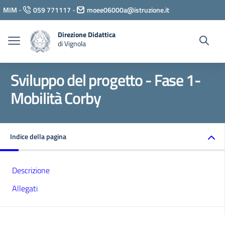
Vai ai contenuti
MIM
-
059 771117
-
moee06000a@istruzione.it
Vai al menu di navigazione
Vai al footer
Direzione Didattica
di Vignola
Sviluppo del progetto - Fase 1-
Mobilità Corby
Indice della pagina
Descrizione
Allegati