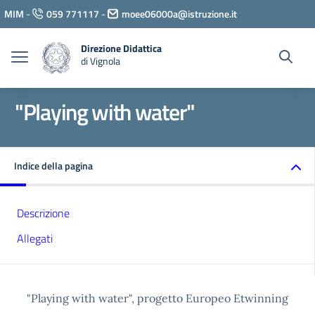
Vai ai contenuti
MIM
-
059 771117
-
moee06000a@istruzione.it
Vai al menu di navigazione
Vai al footer
Direzione Didattica
di Vignola
"Playing with water"
Indice della pagina
Descrizione
Allegati
"Playing with water", progetto Europeo Etwinning