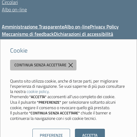
Circolari
Albo on-line
Amministrazione Trasparente
Albo on-line
Privacy Policy
Meccanismo di feedback
Dichiarazioni di accessibilità
Preferenze cookie
Cookie
CONTINUA SENZA ACCETTARE
Direzione Didattica di Vignola
"Tutti diversamente uguali, tutti ugualmente diversi"
Viale Mazzini, 18 - 41058 Vignola (MO) - Tel. 059 771117 - Fax 059
Questo sito utilizza cookie, anche di terze parti, per migliorare
l'esperienza di navigazione. Se vuoi saperne di più puoi consultare
771113 - Email:
moee06000a@istruzione.it
- PEC:
la nostra
cookie policy
.
moee06000a@pec.istruzione.it
- C.F. 80010950360
Premendo
acconsenti all'uso completo dei cookie.
"ACCETTA"
Usa il pulsante
per selezionare soltanto alcuni
"PREFERENZE"
Ultimo aggiornamento: Mercoledì, 5 Agosto 2026 ore 08:44
cookie, negare il consenso o revocare quello già prestato.
Il pulsante
chiude il banner e
"CONTINUA SENZA ACCETTARE"
continuerai la navigazione con i soli cookie tecnici.
Sito realizzato da
Aitec.it
PREFERENZE
ACCETTA