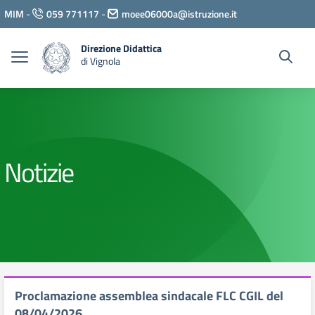
Vai ai contenuti
MIM
-
059 771117
-
moee06000a@istruzione.it
Vai al menu di navigazione
Vai al footer
Direzione Didattica
di Vignola
Notizie
Proclamazione assemblea sindacale FLC CGIL del
08/04/2026