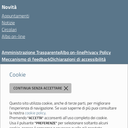
Novità
Appuntamenti
Notizie
Circolari
Albo on-line
Amministrazione Trasparente
Albo on-line
Privacy Policy
Meccanismo di feedback
Dichiarazioni di accessibilità
Preferenze cookie
Cookie
CONTINUA SENZA ACCETTARE
Direzione Didattica di Vignola
"Tutti diversamente uguali, tutti ugualmente diversi"
Viale Mazzini, 18 - 41058 Vignola (MO) - Tel. 059 771117 - Fax 059
Questo sito utilizza cookie, anche di terze parti, per migliorare
l'esperienza di navigazione. Se vuoi saperne di più puoi consultare
771113 - Email:
moee06000a@istruzione.it
- PEC:
la nostra
cookie policy
.
moee06000a@pec.istruzione.it
- C.F. 80010950360
Premendo
acconsenti all'uso completo dei cookie.
"ACCETTA"
Usa il pulsante
per selezionare soltanto alcuni
"PREFERENZE"
Ultimo aggiornamento: Mercoledì, 5 Agosto 2026 ore 08:44
cookie, negare il consenso o revocare quello già prestato.