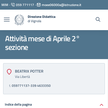
Vai ai contenuti
MIM
-
059 771117
-
moee06000a@istruzione.it
Vai al menu di navigazione
Vai al footer
Direzione Didattica
di Vignola
Attività mese di Aprile 2°
sezione
BEATRIX POTTER
Via Libertà
t.
059771137-339 4633350
Indice della pagina