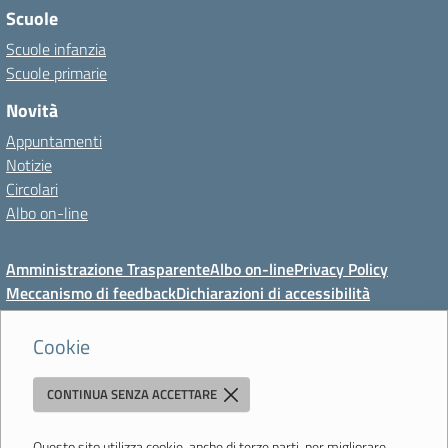
Scuole
Scuole infanzia
Scuole primarie
Novità
Appuntamenti
Notizie
Circolari
Albo on-line
Amministrazione Trasparente
Albo on-line
Privacy Policy
Meccanismo di feedback
Dichiarazioni di accessibilità
Preferenze cookie
Cookie
CONTINUA SENZA ACCETTARE
Direzione Didattica di Vignola
"Tutti diversamente uguali, tutti ugualmente diversi"
Viale Mazzini, 18 - 41058 Vignola (MO) - Tel. 059 771117 - Fax 059
Questo sito utilizza cookie, anche di terze parti, per migliorare