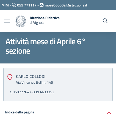
Vai ai contenuti
MIM
-
059 771117
-
moee06000a@istruzione.it
Vai al menu di navigazione
Vai al footer
Direzione Didattica
di Vignola
Attività mese di Aprile 6°
sezione
CARLO COLLODI
Via Vincenzo Bellini, 145
t.
059777647-339 4633352
Indice della pagina