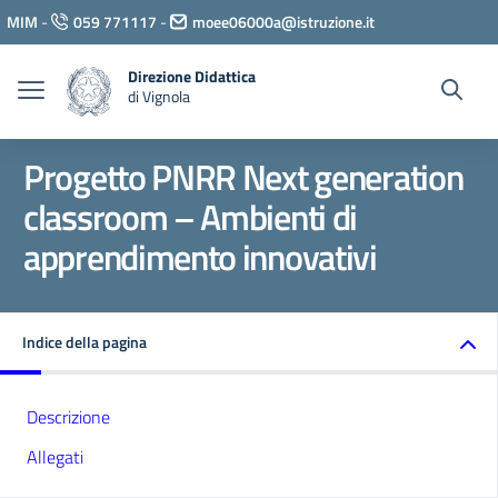
Vai ai contenuti
MIM
-
059 771117
-
moee06000a@istruzione.it
Vai al menu di navigazione
Vai al footer
Direzione Didattica
di Vignola
Progetto PNRR Next generation
classroom – Ambienti di
apprendimento innovativi
Indice della pagina
Descrizione
Allegati