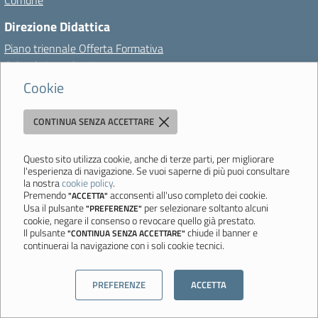
Comune
Direzione Didattica
Piano triennale Offerta Formativa
Calendario scolastico
Regolamenti
Cookie
Organigramma
Didattica digitale integrata
CONTINUA SENZA ACCETTARE
Sicurezza
Note legali
Questo sito utilizza cookie, anche di terze parti, per migliorare
URP
l'esperienza di navigazione. Se vuoi saperne di più puoi consultare
la nostra
cookie policy
.
Contatti
Premendo
acconsenti all'uso completo dei cookie.
"ACCETTA"
Usa il pulsante
per selezionare soltanto alcuni
Servizi
"PREFERENZE"
cookie, negare il consenso o revocare quello già prestato.
Pago in rete
Il pulsante
chiude il banner e
"CONTINUA SENZA ACCETTARE"
continuerai la navigazione con i soli cookie tecnici.
Twinning
ERASMUS+ KA1
ERASMUS+ KA2
PREFERENZE
ACCETTA
Tutti i servizi