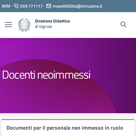
Vai ai contenuti
MIM
-
059 771117
-
moee06000a@istruzione.it
Vai al menu di navigazione
Vai al footer
Direzione Didattica
di Vignola
Docenti neoimmessi
Documenti per il personale neo immesso in ruolo