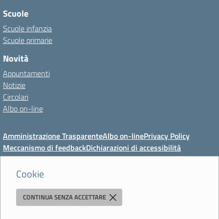
Scuole
Scuole infanzia
Scuole primarie
Novità
Appuntamenti
Notizie
Circolari
Albo on-line
Amministrazione Trasparente
Albo on-line
Privacy Policy
Meccanismo di feedback
Dichiarazioni di accessibilità
Preferenze cookie
Cookie
CONTINUA SENZA ACCETTARE
Direzione Didattica di Vignola
"Tutti diversamente uguali, tutti ugualmente diversi"