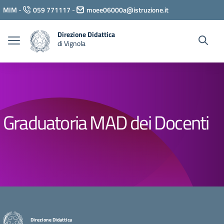
Vai ai contenuti
MIM
-
059 771117
-
moee06000a@istruzione.it
Vai al menu di navigazione
Vai al footer
Direzione Didattica
di Vignola
Graduatoria MAD dei Docenti
Direzione Didattica