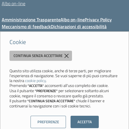
Albo on-line
Amministrazione Trasparente
Albo on-line
Privacy Policy
Meccanismo di feedback
Dichiarazioni di accessibilità
Preferenze cookie
Cookie
CONTINUA SENZA ACCETTARE
Direzione Didattica di Vignola
"Tutti diversamente uguali, tutti ugualmente diversi"
Viale Mazzini, 18 - 41058 Vignola (MO) - Tel. 059 771117 - Fax 059
Questo sito utilizza cookie, anche di terze parti, per migliorare
l'esperienza di navigazione. Se vuoi saperne di più puoi consultare
771113 - Email:
moee06000a@istruzione.it
- PEC:
la nostra
cookie policy
.
moee06000a@pec.istruzione.it
- C.F. 80010950360
Premendo
acconsenti all'uso completo dei cookie.
"ACCETTA"
Usa il pulsante
per selezionare soltanto alcuni
"PREFERENZE"
Ultimo aggiornamento: Mercoledì, 5 Agosto 2026 ore 08:44
cookie, negare il consenso o revocare quello già prestato.
Il pulsante
chiude il banner e
"CONTINUA SENZA ACCETTARE"
continuerai la navigazione con i soli cookie tecnici.
Sito realizzato da
Aitec.it
PREFERENZE
ACCETTA