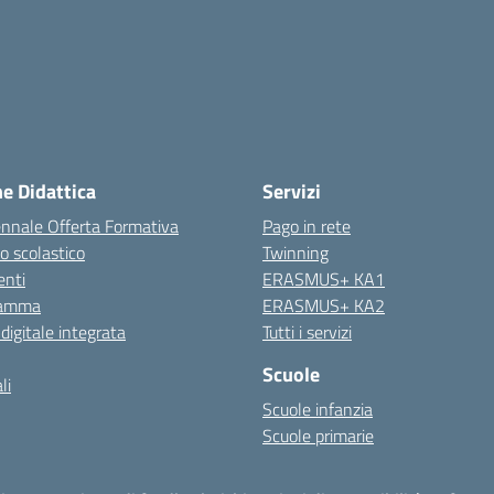
ne Didattica
Servizi
ennale Offerta Formativa
Pago in rete
o scolastico
Twinning
nti
ERASMUS+ KA1
ramma
ERASMUS+ KA2
 digitale integrata
Tutti i servizi
Scuole
li
Scuole infanzia
Scuole primarie