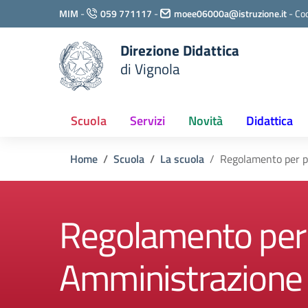
Vai ai contenuti
MIM
-
059 771117
-
moee06000a@istruzione.it
-
Cod
Vai al menu di navigazione
Vai al footer
Direzione Didattica
di Vignola
Scuola
Servizi
Novità
Didattica
Home
Scuola
La scuola
Regolamento per p
Regolamento per p
Amministrazione 