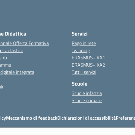
ne Didattica
Servizi
ennale Offerta Formativa
Pago in rete
o scolastico
Twinning
nti
ERASMUS+ KA1
ramma
ERASMUS+ KA2
 digitale integrata
Tutti i servizi
Scuole
li
Scuole infanzia
Scuole primarie
icy
Meccanismo di feedback
Dichiarazioni di accessibilità
Preferen