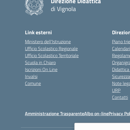
Direzione Didattica
di Vignola
Link esterni
Direzio
Ministero dell'Istruzione
Piano tri
Ufficio Scolastico Regionale
Calendari
Ufficio Scolastico Territoriale
Regolame
Scuola in Chiaro
Organig
Iscrizioni On Line
Didattica
Invalsi
Sicurezza
Comune
Note lega
URP
Contatti
Amministrazione Trasparente
Albo on-line
Privacy Pol