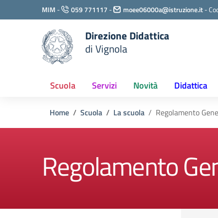
Vai ai contenuti
MIM
-
059 771117
-
moee06000a@istruzione.it
-
Cod
Vai al menu di navigazione
Vai al footer
Direzione Didattica
di Vignola
Scuola
Servizi
Novità
Didattica
Home
Scuola
La scuola
Regolamento Gener
Regolamento Gene