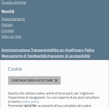
Scuole primarie
Novità
Appuntamenti
Notizie
Circolari
Albo on-line
Amministrazione Trasparente
Albo on-line
Privacy Policy
Meccanismo di feedback
Dichiarazioni di accessibilità
Preferenze cookie
Cookie
CONTINUA SENZA ACCETTARE
Direzione Didattica di Vignola
"Tutti diversamente uguali, tutti ugualmente diversi"
Viale Mazzini, 18 - 41058 Vignola (MO) - Tel. 059 771117 - Fax 059
Questo sito utilizza cookie, anche di terze parti, per migliorare
l'esperienza di navigazione. Se vuoi saperne di più puoi consultare
771113 - Email:
moee06000a@istruzione.it
- PEC:
la nostra
cookie policy
.
moee06000a@pec.istruzione.it
- C.F. 80010950360
Premendo
acconsenti all'uso completo dei cookie.
"ACCETTA"