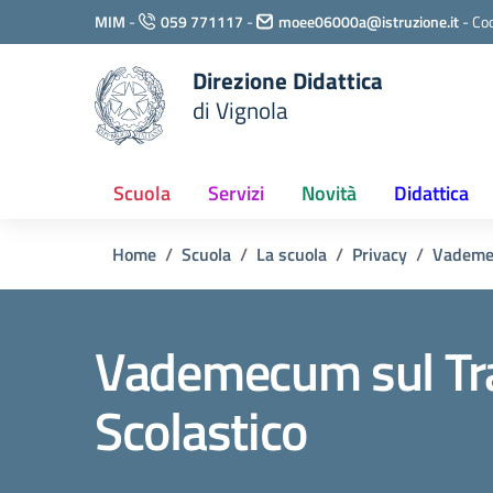
Vai ai contenuti
MIM
-
059 771117
-
moee06000a@istruzione.it
-
Cod
Vai al menu di navigazione
Vai al footer
Direzione Didattica
di Vignola
Scuola
Servizi
Novità
Didattica
Home
Scuola
La scuola
Privacy
Vadem
Vademecum sul Tra
Scolastico