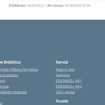
Pubblicato:
04.10.2022
-
Revisione:
04.10.2022 12:30
ne Didattica
Servizi
ennale Offerta Formativa
Pago in rete
o scolastico
Twinning
nti
ERASMUS+ KA1
ramma
ERASMUS+ KA2
 digitale integrata
Tutti i servizi
Scuole
li