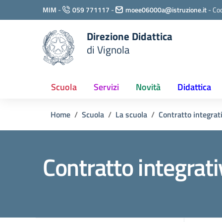
Vai ai contenuti
MIM
-
059 771117
-
moee06000a@istruzione.it
-
Cod
Vai al menu di navigazione
Vai al footer
Direzione Didattica
di Vignola
Scuola
Servizi
Novità
Didattica
Home
Scuola
La scuola
Contratto integrati
Contratto integrat