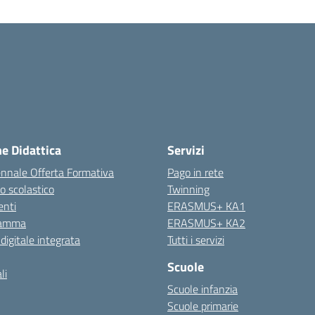
ne Didattica
Servizi
ennale Offerta Formativa
Pago in rete
o scolastico
Twinning
nti
ERASMUS+ KA1
ramma
ERASMUS+ KA2
 digitale integrata
Tutti i servizi
Scuole
li
Scuole infanzia
Scuole primarie