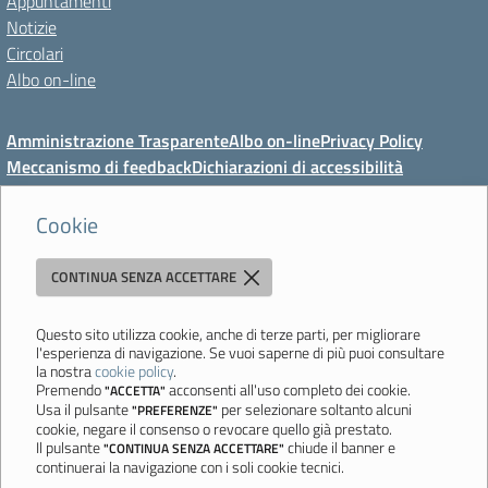
Appuntamenti
Notizie
Circolari
Albo on-line
Amministrazione Trasparente
Albo on-line
Privacy Policy
Meccanismo di feedback
Dichiarazioni di accessibilità
Preferenze cookie
Cookie
CONTINUA SENZA ACCETTARE
Direzione Didattica di Vignola
"Tutti diversamente uguali, tutti ugualmente diversi"
Viale Mazzini, 18 - 41058 Vignola (MO) - Tel. 059 771117 - Fax 059
Questo sito utilizza cookie, anche di terze parti, per migliorare
l'esperienza di navigazione. Se vuoi saperne di più puoi consultare
771113 - Email:
moee06000a@istruzione.it
- PEC:
la nostra
cookie policy
.
moee06000a@pec.istruzione.it
- C.F. 80010950360
Premendo
acconsenti all'uso completo dei cookie.
"ACCETTA"
Usa il pulsante
per selezionare soltanto alcuni
"PREFERENZE"
Ultimo aggiornamento: Mercoledì, 5 Agosto 2026 ore 08:44
cookie, negare il consenso o revocare quello già prestato.
Il pulsante
chiude il banner e
"CONTINUA SENZA ACCETTARE"
continuerai la navigazione con i soli cookie tecnici.
Sito realizzato da
Aitec.it