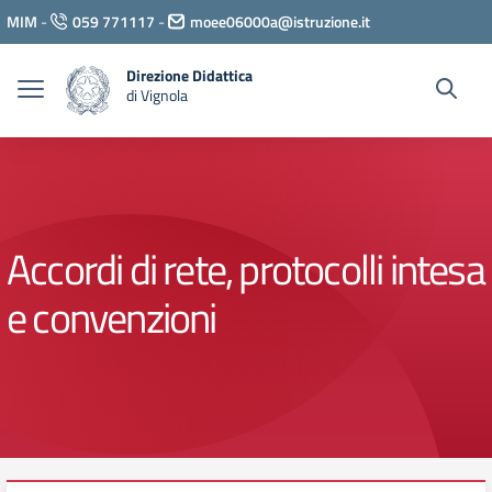
Vai ai contenuti
MIM
-
059 771117
-
moee06000a@istruzione.it
Vai al menu di navigazione
Vai al footer
Direzione Didattica
di Vignola
Accordi di rete, protocolli intesa
e convenzioni