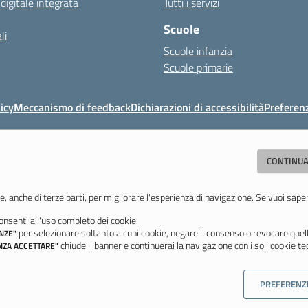
 digitale integrata
Tutti i servizi
Scuole
li
Scuole infanzia
Scuole primarie
icy
Meccanismo di feedback
Dichiarazioni di accessibilità
Preferen
Direzione Didattica di Vignola
CONTINUA
"Tutti diversamente uguali, tutti ugualmente diversi"
059 771117 - Fax 059 771113 - Email:
moee06000a@istruzione.it
- PEC:
moee
e, anche di terze parti, per migliorare l'esperienza di navigazione. Se vuoi sape
nsenti all'uso completo dei cookie.
Ultimo aggiornamento: Mercoledì, 5 Agosto 2026 ore 08:44
per selezionare soltanto alcuni cookie, negare il consenso o revocare quell
NZE"
chiude il banner e continuerai la navigazione con i soli cookie tec
NZA ACCETTARE"
PREFERENZ