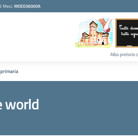
. Mecc.
MOEE06000A
Albo pretorio 
 primaria
e world