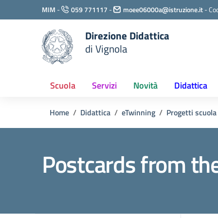
Vai ai contenuti
MIM
-
059 771117
-
moee06000a@istruzione.it
-
Cod
Vai al menu di navigazione
Vai al footer
Direzione Didattica
di Vignola
Scuola
Servizi
Novità
Didattica
Home
Didattica
eTwinning
Progetti scuola
Postcards from th