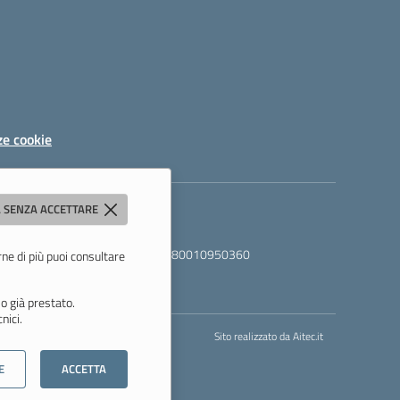
ze cookie
 SENZA ACCETTARE
06000a@pec.istruzione.it
- C.F. 80010950360
rne di più puoi consultare
o già prestato.
nici.
Sito realizzato da
Aitec.it
E
ACCETTA