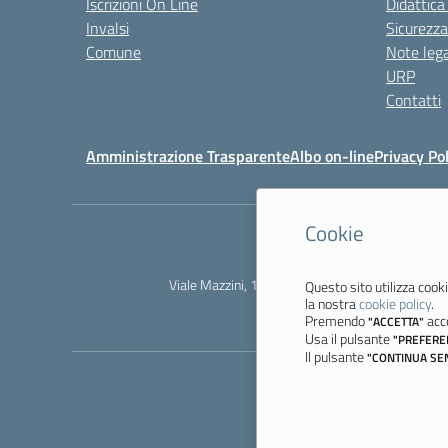
Iscrizioni On Line
Didattica
Invalsi
Sicurezza
Comune
Note lega
URP
Contatti
Amministrazione Trasparente
Albo on-line
Privacy Pol
Cookie
Viale Mazzini, 18 - 41058 Vignola (MO) - Tel. 
Questo sito utilizza cooki
la nostra
cookie policy
.
Premendo
acco
"ACCETTA"
Usa il pulsante
"PREFERE
Il pulsante
"CONTINUA SE