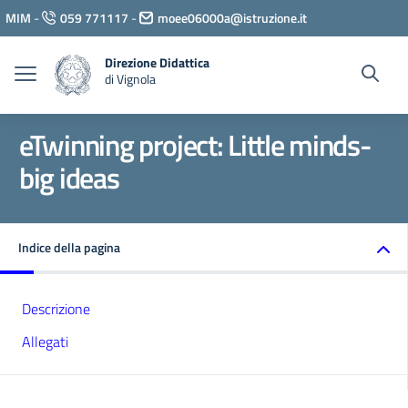
Vai ai contenuti
MIM
-
059 771117
-
moee06000a@istruzione.it
Vai al menu di navigazione
Vai al footer
Direzione Didattica
di Vignola
eTwinning project: Little minds-
big ideas
Indice della pagina
Descrizione
Allegati