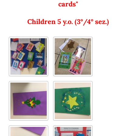
cards"
Children 5 y.o. (3°/4° sez.)