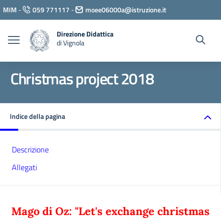
Vai ai contenuti
MIM
-
059 771117
-
moee06000a@istruzione.it
Vai al menu di navigazione
Vai al footer
Direzione Didattica
di Vignola
Christmas project 2018
Indice della pagina
Descrizione
Allegati
Mago di Oz: "Let's exchange christmas