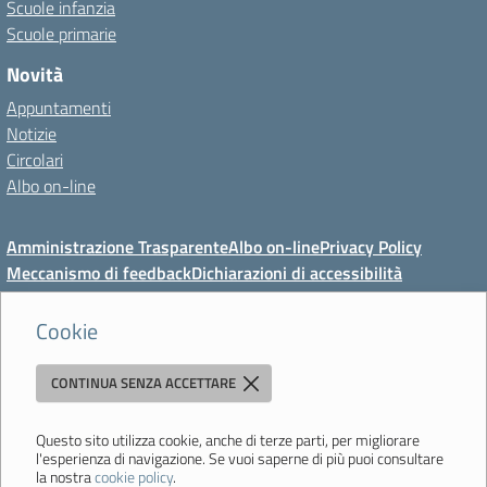
Scuole infanzia
Scuole primarie
Novità
Appuntamenti
Notizie
Circolari
Albo on-line
Amministrazione Trasparente
Albo on-line
Privacy Policy
Meccanismo di feedback
Dichiarazioni di accessibilità
Preferenze cookie
Cookie
CONTINUA SENZA ACCETTARE
Direzione Didattica di Vignola
"Tutti diversamente uguali, tutti ugualmente diversi"
Viale Mazzini, 18 - 41058 Vignola (MO) - Tel. 059 771117 - Fax 059
Questo sito utilizza cookie, anche di terze parti, per migliorare
l'esperienza di navigazione. Se vuoi saperne di più puoi consultare
771113 - Email:
moee06000a@istruzione.it
- PEC:
la nostra
cookie policy
.
moee06000a@pec.istruzione.it
- C.F. 80010950360