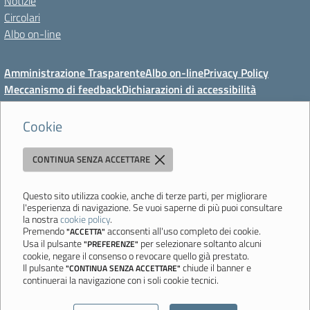
Notizie
Circolari
Albo on-line
Amministrazione Trasparente
Albo on-line
Privacy Policy
Meccanismo di feedback
Dichiarazioni di accessibilità
Preferenze cookie
Cookie
CONTINUA SENZA ACCETTARE
Direzione Didattica di Vignola
"Tutti diversamente uguali, tutti ugualmente diversi"
Viale Mazzini, 18 - 41058 Vignola (MO) - Tel. 059 771117 - Fax 059
Questo sito utilizza cookie, anche di terze parti, per migliorare
l'esperienza di navigazione. Se vuoi saperne di più puoi consultare
771113 - Email:
moee06000a@istruzione.it
- PEC:
la nostra
cookie policy
.
moee06000a@pec.istruzione.it
- C.F. 80010950360
Premendo
acconsenti all'uso completo dei cookie.
"ACCETTA"
Usa il pulsante
per selezionare soltanto alcuni
"PREFERENZE"
Ultimo aggiornamento: Mercoledì, 5 Agosto 2026 ore 08:44
cookie, negare il consenso o revocare quello già prestato.
Il pulsante
chiude il banner e
"CONTINUA SENZA ACCETTARE"
continuerai la navigazione con i soli cookie tecnici.
Sito realizzato da
Aitec.it