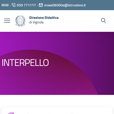
Vai ai contenuti
MIM
-
059 771117
-
moee06000a@istruzione.it
Vai al menu di navigazione
Vai al footer
Direzione Didattica
di Vignola
INTERPELLO