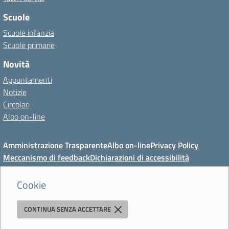
Scuole
Scuole infanzia
Scuole primarie
Novità
Appuntamenti
Notizie
Circolari
Albo on-line
Amministrazione Trasparente
Albo on-line
Privacy Policy
Meccanismo di feedback
Dichiarazioni di accessibilità
Preferenze cookie
Cookie
CONTINUA SENZA ACCETTARE
Direzione Didattica di Vignola
"Tutti diversamente uguali, tutti ugualmente diversi"