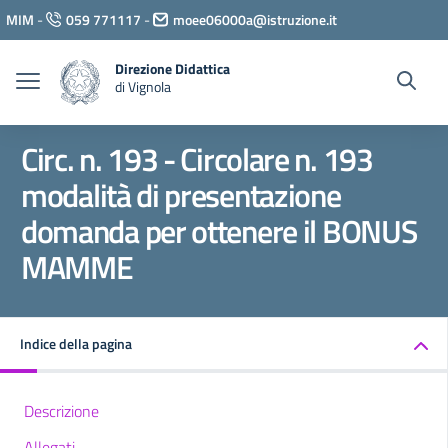
Vai ai contenuti
MIM
-
059 771117
-
moee06000a@istruzione.it
Vai al menu di navigazione
Vai al footer
Direzione Didattica
di Vignola
Circ. n. 193 - Circolare n. 193
modalità di presentazione
domanda per ottenere il BONUS
MAMME
Indice della pagina
Descrizione
Allegati