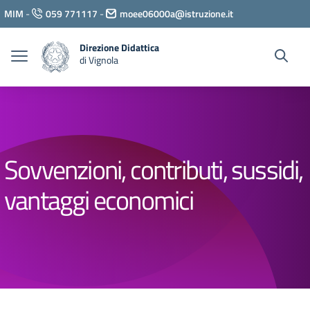
Vai ai contenuti
MIM
-
059 771117
-
moee06000a@istruzione.it
Vai al menu di navigazione
Vai al footer
Direzione Didattica
di Vignola
Sovvenzioni, contributi, sussidi,
vantaggi economici