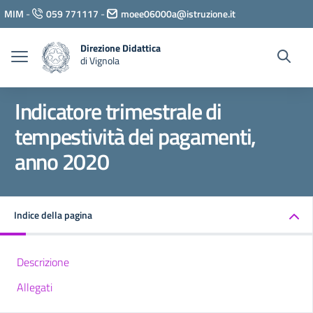
Vai ai contenuti
MIM
-
059 771117
-
moee06000a@istruzione.it
Vai al menu di navigazione
Vai al footer
Direzione Didattica
di Vignola
Indicatore trimestrale di
tempestività dei pagamenti,
anno 2020
Indice della pagina
Descrizione
Allegati