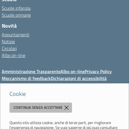
Scuole infanzia
Scuole primarie
Novità
Appuntamenti
Notizie
Circolari
Albo on-line
Amministrazione Trasparente
Albo on-line
Privacy Policy
Meccanismo di feedback
Dichiarazioni di accessibilità
Preferenze cookie
Cookie
CONTINUA SENZA ACCETTARE
Direzione Didattica di Vignola
"Tutti diversamente uguali, tutti ugualmente diversi"
Viale Mazzini, 18 - 41058 Vignola (MO) - Tel. 059 771117 - Fax 059
Questo sito utilizza cookie, anche di terze parti, per migliorare
l'esperienza di navigazione. Se vuoi saperne di più puoi consultare
771113 - Email:
moee06000a@istruzione.it
- PEC: