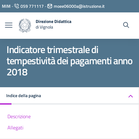
Vai ai contenuti
MIM
-
059 771117
-
moee06000a@istruzione.it
Vai al menu di navigazione
Vai al footer
Direzione Didattica
di Vignola
Indicatore trimestrale di
tempestività dei pagamenti anno
2018
Indice della pagina
Descrizione
Allegati