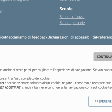
Scuole
li
Scuole infanzia
Scuole primarie
icy
Meccanismo di feedback
Dichiarazioni di accessibilità
Preferen
Direzione Didattica di Vignola
CONTINUA
"Tutti diversamente uguali, tutti ugualmente diversi"
059 771117 - Fax 059 771113 - Email:
moee06000a@istruzione.it
- PEC:
moee
e, anche di terze parti, per migliorare l'esperienza di navigazione. Se vuoi sape
nsenti all'uso completo dei cookie.
Ultimo aggiornamento: Mercoledì, 5 Agosto 2026 ore 08:44
per selezionare soltanto alcuni cookie, negare il consenso o revocare quell
NZE"
chiude il banner e continuerai la navigazione con i soli cookie tec
NZA ACCETTARE"
PREFERENZ