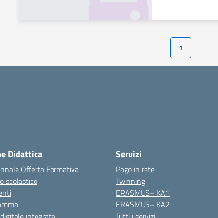
1
ne Didattica
Servizi
ennale Offerta Formativa
Pago in rete
o scolastico
Twinning
nti
ERASMUS+ KA1
ramma
ERASMUS+ KA2
 digitale integrata
Tutti i servizi