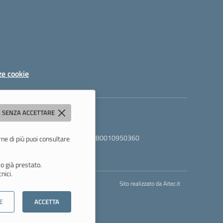
ze cookie
 SENZA ACCETTARE
06000a@pec.istruzione.it
- C.F. 80010950360
rne di più puoi consultare
o già prestato.
nici.
Sito realizzato da
Aitec.it
E
ACCETTA