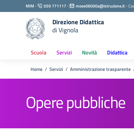
Vai ai contenuti
MIM
-
059 771117
-
moee06000a@istruzione.it
-
Cod
Vai al menu di navigazione
Vai al footer
Direzione Didattica
di Vignola
Scuola
Servizi
Novità
Didattica
Home
Servizi
Amministrazione trasparente
Opere pubbliche