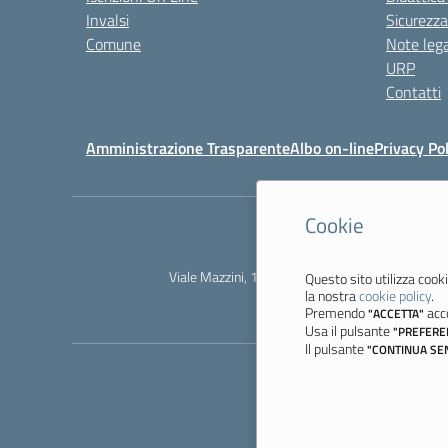
Invalsi
Sicurezza
Comune
Note lega
URP
Contatti
Amministrazione Trasparente
Albo on-line
Privacy Pol
Cookie
Viale Mazzini, 18 - 41058 Vignola (MO) - Tel. 
Questo sito utilizza cooki
la nostra
cookie policy
.
Premendo
acco
"ACCETTA"
Usa il pulsante
"PREFERE
Il pulsante
"CONTINUA SE