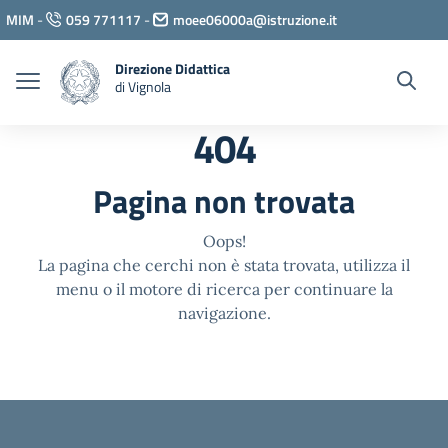
Vai ai contenuti
MIM
-
059 771117
-
moee06000a@istruzione.it
Vai al menu di navigazione
Vai al footer
Direzione Didattica
di Vignola
404
Pagina non trovata
Oops!
La pagina che cerchi non è stata trovata, utilizza il
menu o il motore di ricerca per continuare la
navigazione.