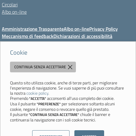
Circolari
Albo on-line
Amministrazione Trasparente
Albo on-line
Privacy Policy
Meccanismo di feedback
Dichiarazioni di accessibilità
Preferenze cookie
Cookie
CONTINUA SENZA ACCETTARE
Direzione Didattica di Vignola
"Tutti diversamente uguali, tutti ugualmente diversi"
Viale Mazzini, 18 - 41058 Vignola (MO) - Tel. 059 771117 - Fax 059
Questo sito utilizza cookie, anche di terze parti, per migliorare
l'esperienza di navigazione. Se vuoi saperne di più puoi consultare
771113 - Email:
moee06000a@istruzione.it
- PEC:
la nostra
cookie policy
.
moee06000a@pec.istruzione.it
- C.F. 80010950360
Premendo
acconsenti all'uso completo dei cookie.
"ACCETTA"
Usa il pulsante
per selezionare soltanto alcuni
"PREFERENZE"
Ultimo aggiornamento: Mercoledì, 5 Agosto 2026 ore 08:44
cookie, negare il consenso o revocare quello già prestato.
Il pulsante
chiude il banner e
"CONTINUA SENZA ACCETTARE"
continuerai la navigazione con i soli cookie tecnici.
Sito realizzato da
Aitec.it