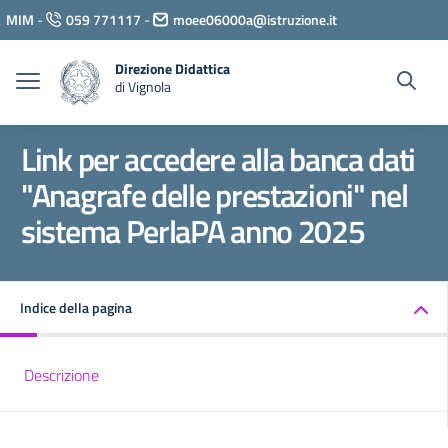
Vai ai contenuti
MIM
-
059 771117
-
moee06000a@istruzione.it
Vai al menu di navigazione
Vai al footer
Direzione Didattica
di Vignola
Link per accedere alla banca dati
"Anagrafe delle prestazioni" nel
sistema PerlaPA anno 2025
Indice della pagina
Descrizione