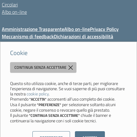
Circolari
Albo on-line
Amministrazione Trasparente
Albo on-line
Privacy Policy
Meccanismo di feedback
Dichiarazioni di accessibilità
Preferenze cookie
Cookie
CONTINUA SENZA ACCETTARE
Direzione Didattica di Vignola
"Tutti diversamente uguali, tutti ugualmente diversi"
Viale Mazzini, 18 - 41058 Vignola (MO) - Tel. 059 771117 - Fax 059
Questo sito utilizza cookie, anche di terze parti, per migliorare
l'esperienza di navigazione. Se vuoi saperne di più puoi consultare
771113 - Email:
moee06000a@istruzione.it
- PEC:
la nostra
cookie policy
.
moee06000a@pec.istruzione.it
- C.F. 80010950360
Premendo
acconsenti all'uso completo dei cookie.
"ACCETTA"
Usa il pulsante
per selezionare soltanto alcuni
"PREFERENZE"
Ultimo aggiornamento: Mercoledì, 5 Agosto 2026 ore 08:44
cookie, negare il consenso o revocare quello già prestato.
Il pulsante
chiude il banner e
"CONTINUA SENZA ACCETTARE"
continuerai la navigazione con i soli cookie tecnici.
Sito realizzato da
Aitec.it