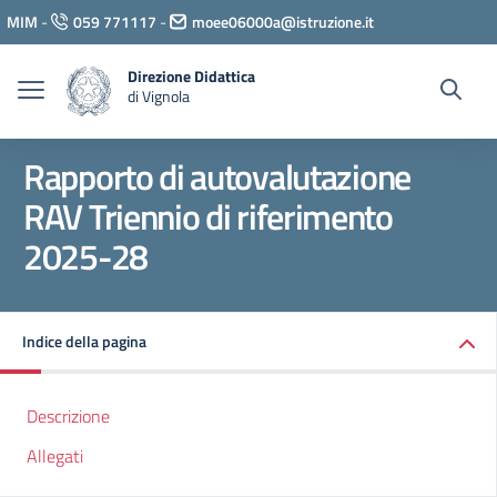
Vai ai contenuti
MIM
-
059 771117
-
moee06000a@istruzione.it
Vai al menu di navigazione
Vai al footer
Direzione Didattica
di Vignola
Rapporto di autovalutazione
RAV Triennio di riferimento
2025-28
Indice della pagina
Descrizione
Allegati