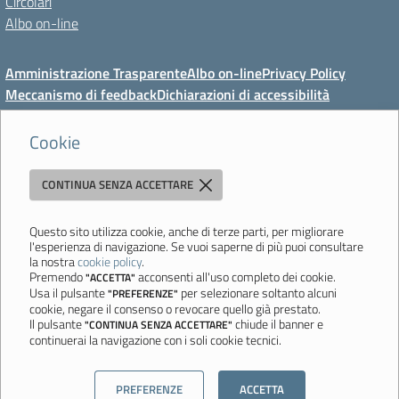
Circolari
Albo on-line
Amministrazione Trasparente
Albo on-line
Privacy Policy
Meccanismo di feedback
Dichiarazioni di accessibilità
Preferenze cookie
Cookie
CONTINUA SENZA ACCETTARE
Direzione Didattica di Vignola
"Tutti diversamente uguali, tutti ugualmente diversi"
Viale Mazzini, 18 - 41058 Vignola (MO) - Tel. 059 771117 - Fax 059
Questo sito utilizza cookie, anche di terze parti, per migliorare
l'esperienza di navigazione. Se vuoi saperne di più puoi consultare
771113 - Email:
moee06000a@istruzione.it
- PEC:
la nostra
cookie policy
.
moee06000a@pec.istruzione.it
- C.F. 80010950360
Premendo
acconsenti all'uso completo dei cookie.
"ACCETTA"
Usa il pulsante
per selezionare soltanto alcuni
"PREFERENZE"
Ultimo aggiornamento: Mercoledì, 5 Agosto 2026 ore 08:44
cookie, negare il consenso o revocare quello già prestato.
Il pulsante
chiude il banner e
"CONTINUA SENZA ACCETTARE"
continuerai la navigazione con i soli cookie tecnici.
Sito realizzato da
Aitec.it
PREFERENZE
ACCETTA