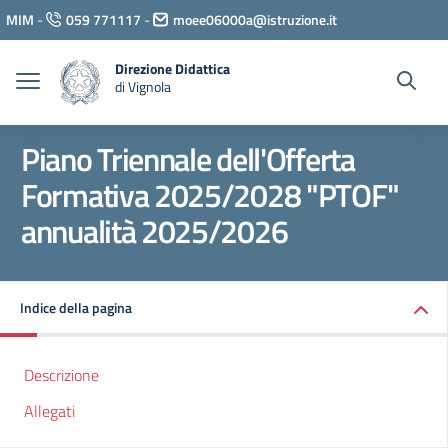
Vai ai contenuti
MIM
-
059 771117
-
moee06000a@istruzione.it
Vai al menu di navigazione
Vai al footer
Direzione Didattica
di Vignola
Piano Triennale dell'Offerta
Formativa 2025/2028 "PTOF"
annualità 2025/2026
Indice della pagina
Descrizione
Allegati