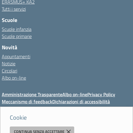
ERASMUS+ KA2
Tutti i servizi
Scuole
Scuole infanzia
Scuole primarie
Novità
Appuntamenti
Notizie
Circolari
Albo on-line
Amministrazione Trasparente
Albo on-line
Privacy Policy
Meccanismo di feedback
Dichiarazioni di accessibilità
Preferenze cookie
Cookie
CONTINUA SENZA ACCETTARE
Direzione Didattica di Vignola