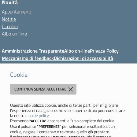
Novità
Appuntamenti
Notizie
Circolari
Albo on-line
Amministrazione Trasparente
Albo on-line
Privacy Policy
Meccanismo di feedback
Dichiarazioni di accessibilità
Preferenze cookie
Cookie
CONTINUA SENZA ACCETTARE
Direzione Didattica di Vignola
"Tutti diversamente uguali, tutti ugualmente diversi"
Viale Mazzini, 18 - 41058 Vignola (MO) - Tel. 059 771117 - Fax 059
Questo sito utilizza cookie, anche di terze parti, per migliorare
l'esperienza di navigazione. Se vuoi saperne di più puoi consultare
771113 - Email:
moee06000a@istruzione.it
- PEC:
la nostra
cookie policy
.
moee06000a@pec.istruzione.it
- C.F. 80010950360
Premendo
acconsenti all'uso completo dei cookie.
"ACCETTA"
Usa il pulsante
per selezionare soltanto alcuni
"PREFERENZE"
Ultimo aggiornamento: Mercoledì, 5 Agosto 2026 ore 08:44
cookie, negare il consenso o revocare quello già prestato.
Il pulsante
chiude il banner e