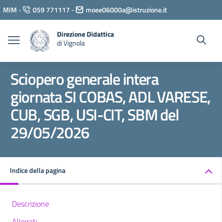
Vai ai contenuti
MIM
-
059 771117
-
moee06000a@istruzione.it
Vai al menu di navigazione
Vai al footer
Direzione Didattica
di Vignola
Sciopero generale intera
giornata SI COBAS, ADL VARESE,
CUB, SGB, USI-CIT, SBM del
29/05/2026
Indice della pagina
Descrizione
Allegati