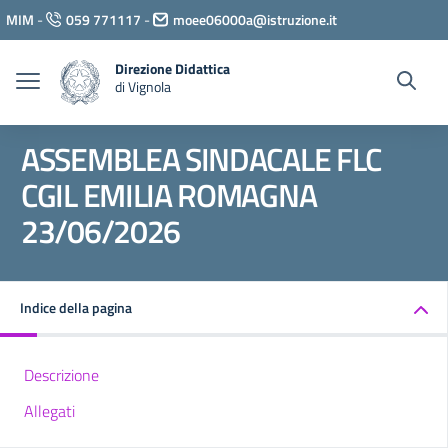
Vai ai contenuti
MIM
-
059 771117
-
moee06000a@istruzione.it
Vai al menu di navigazione
Vai al footer
Direzione Didattica
di Vignola
ASSEMBLEA SINDACALE FLC
CGIL EMILIA ROMAGNA
23/06/2026
Indice della pagina
Descrizione
Allegati