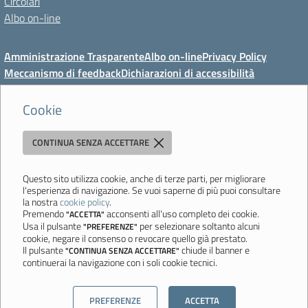
Circolari
Albo on-line
Amministrazione Trasparente
Albo on-line
Privacy Policy
Meccanismo di feedback
Dichiarazioni di accessibilità
Preferenze cookie
Cookie
CONTINUA SENZA ACCETTARE
Direzione Didattica di Vignola
"Tutti diversamente uguali, tutti ugualmente diversi"
Viale Mazzini, 18 - 41058 Vignola (MO) - Tel. 059 771117 - Fax 059
Questo sito utilizza cookie, anche di terze parti, per migliorare
l'esperienza di navigazione. Se vuoi saperne di più puoi consultare
771113 - Email:
moee06000a@istruzione.it
- PEC:
la nostra
cookie policy
.
moee06000a@pec.istruzione.it
- C.F. 80010950360
Premendo
acconsenti all'uso completo dei cookie.
"ACCETTA"
Usa il pulsante
per selezionare soltanto alcuni
"PREFERENZE"
Ultimo aggiornamento: Mercoledì, 5 Agosto 2026 ore 08:44
cookie, negare il consenso o revocare quello già prestato.
Il pulsante
chiude il banner e
"CONTINUA SENZA ACCETTARE"
continuerai la navigazione con i soli cookie tecnici.
Sito realizzato da
Aitec.it
PREFERENZE
ACCETTA