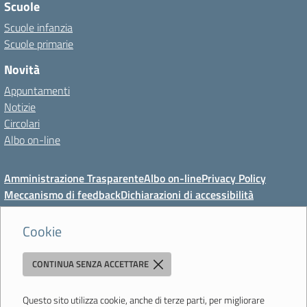
Scuole
Scuole infanzia
Scuole primarie
Novità
Appuntamenti
Notizie
Circolari
Albo on-line
Amministrazione Trasparente
Albo on-line
Privacy Policy
Meccanismo di feedback
Dichiarazioni di accessibilità
Preferenze cookie
Cookie
CONTINUA SENZA ACCETTARE
Direzione Didattica di Vignola
"Tutti diversamente uguali, tutti ugualmente diversi"
Viale Mazzini, 18 - 41058 Vignola (MO) - Tel. 059 771117 - Fax 059
Questo sito utilizza cookie, anche di terze parti, per migliorare