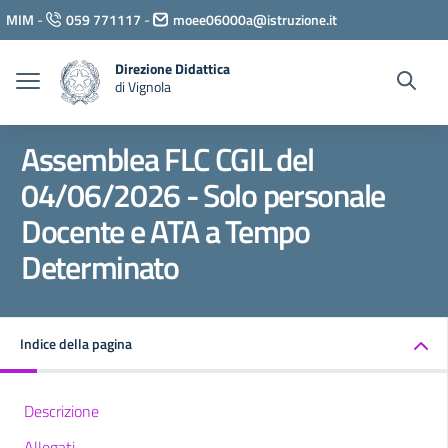
Vai ai contenuti
MIM
-
059 771117
-
moee06000a@istruzione.it
Vai al menu di navigazione
Vai al footer
Direzione Didattica
di Vignola
Assemblea FLC CGIL del
04/06/2026 - Solo personale
Docente e ATA a Tempo
Determinato
Indice della pagina
Descrizione
Allegati