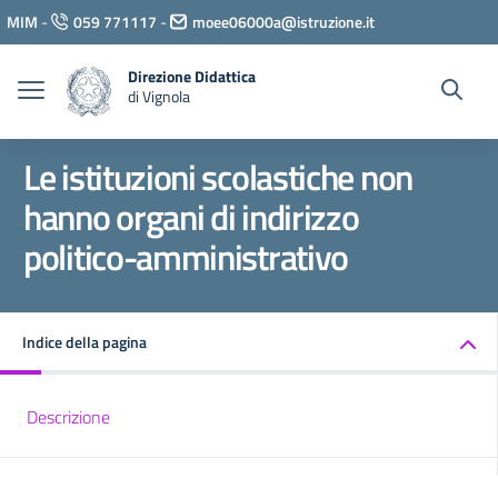
Vai ai contenuti
MIM
-
059 771117
-
moee06000a@istruzione.it
Vai al menu di navigazione
Vai al footer
Direzione Didattica
di Vignola
Le istituzioni scolastiche non
hanno organi di indirizzo
politico-amministrativo
Indice della pagina
Descrizione