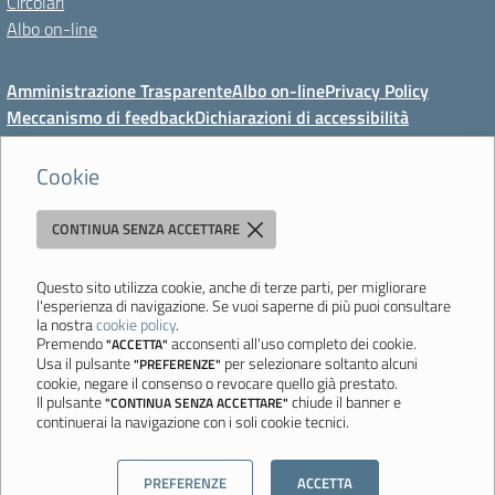
Circolari
Albo on-line
Amministrazione Trasparente
Albo on-line
Privacy Policy
Meccanismo di feedback
Dichiarazioni di accessibilità
Preferenze cookie
Cookie
CONTINUA SENZA ACCETTARE
Direzione Didattica di Vignola
"Tutti diversamente uguali, tutti ugualmente diversi"
Viale Mazzini, 18 - 41058 Vignola (MO) - Tel. 059 771117 - Fax 059
Questo sito utilizza cookie, anche di terze parti, per migliorare
l'esperienza di navigazione. Se vuoi saperne di più puoi consultare
771113 - Email:
moee06000a@istruzione.it
- PEC:
la nostra
cookie policy
.
moee06000a@pec.istruzione.it
- C.F. 80010950360
Premendo
acconsenti all'uso completo dei cookie.
"ACCETTA"
Usa il pulsante
per selezionare soltanto alcuni
"PREFERENZE"
Ultimo aggiornamento: Mercoledì, 5 Agosto 2026 ore 08:44
cookie, negare il consenso o revocare quello già prestato.
Il pulsante
chiude il banner e
"CONTINUA SENZA ACCETTARE"
continuerai la navigazione con i soli cookie tecnici.
Sito realizzato da
Aitec.it
PREFERENZE
ACCETTA