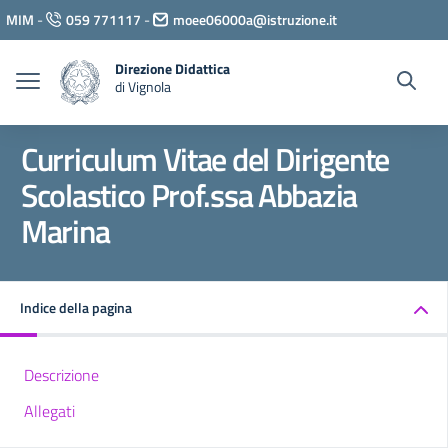
Vai ai contenuti
MIM
-
059 771117
-
moee06000a@istruzione.it
Vai al menu di navigazione
Vai al footer
Direzione Didattica
di Vignola
Curriculum Vitae del Dirigente
Scolastico Prof.ssa Abbazia
Marina
Indice della pagina
Descrizione
Allegati