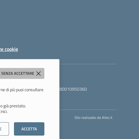
ze cookie
 SENZA ACCETTARE
06000a@pec.istruzione.it
- C.F. 80010950360
rne di più puoi consultare
o già prestato.
nici.
Sito realizzato da
Aitec.it
E
ACCETTA