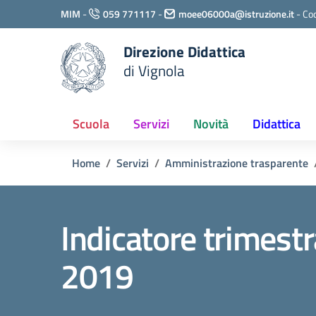
Vai ai contenuti
MIM
-
059 771117
-
moee06000a@istruzione.it
-
Cod
Vai al menu di navigazione
Vai al footer
Direzione Didattica
di Vignola
Scuola
Servizi
Novità
Didattica
Home
Servizi
Amministrazione trasparente
Indicatore trimest
2019