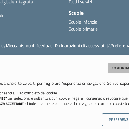
 digitale integrata
Tutti i servizi
Scuole
li
Scuole infanzia
Scuole primarie
icy
Meccanismo di feedback
Dichiarazioni di accessibilità
Preferen
Direzione Didattica di Vignola
CONTINUA
"Tutti diversamente uguali, tutti ugualmente diversi"
059 771117 - Fax 059 771113 - Email:
moee06000a@istruzione.it
- PEC:
moee
e, anche di terze parti, per migliorare l'esperienza di navigazione. Se vuoi sape
nsenti all'uso completo dei cookie.
Ultimo aggiornamento: Mercoledì, 5 Agosto 2026 ore 08:44
per selezionare soltanto alcuni cookie, negare il consenso o revocare quell
NZE"
chiude il banner e continuerai la navigazione con i soli cookie tec
NZA ACCETTARE"
PREFERENZ