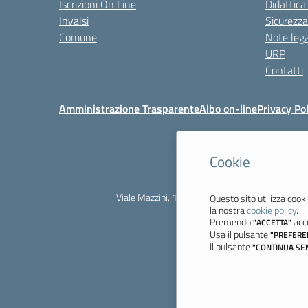
Iscrizioni On Line
Didattica
Invalsi
Sicurezza
Comune
Note lega
URP
Contatti
Amministrazione Trasparente
Albo on-line
Privacy Pol
Cookie
Viale Mazzini, 18 - 41058 Vignola (MO) - Tel. 
Questo sito utilizza cooki
la nostra
cookie policy
.
Premendo
acco
"ACCETTA"
Usa il pulsante
"PREFERE
Il pulsante
"CONTINUA SE